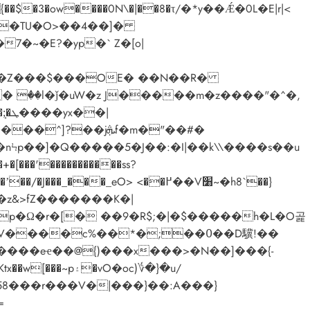
�k�TU�O>��4��]�
���'�����������ss?
��z&>fZ�������K�|
p�Ω�r�[� ��9�R$;�|�$�����h�L�O곭
�V����c%��*�;��߀��D驥!��
۽�vO�oc)؇�}�u/
�58���r���V�|���}��:A���}