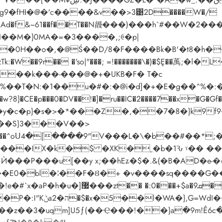
]g9�fHƚ�@�'c����&v��>3͹2D����W�/
d�f&~61��f��T��N𘚾���)���h`#��W�2����Bي
Ae�:lI��M�}0MA�=�3����,;ꑁ�p|
�0H��o�,�@Ś��D/8�F����Bk�B'�t8�h��
Tk:�W
��9r�� �'so|"���; =!�������\�)�$Ę��萭;�l�
��k���-���@�+�UKB�F� T�c
%��T�N:�1��u�#�:�@i�d]�+�E�g��^%�:�
CE�p���0�DV��!�]�ru��IC�2����7��x�G�Gf�
E��S}3���V��>
�A���^k��^oՍ4�[����9"V���L�\�b��#��*
���P���u[��y x;��hEʑ�$�.&(�B�AD�e-�
��E0�bl�¦��F�Ȣ�+ �v����sq����G��
yBz1�6�� ������,
]U5ƒ(��Ҿ���!��}a�9m!Ê6c��ↁ�ٸ����M}E���(��Y